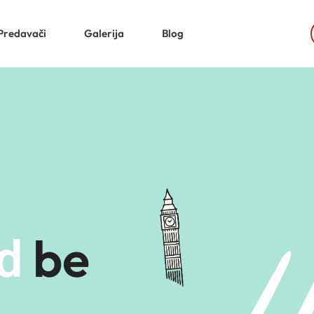
Predavači
Galerija
Blog
Sign in
Sign up
Sign in
Don’t have an account?
Sign up
be
d