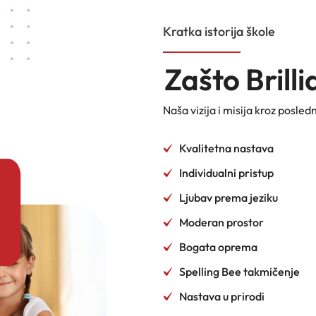
Kratka istorija škole
Zašto Brilli
Naša vizija i misija kroz posled
Kvalitetna nastava
a
Individualni pristup
Ljubav prema jeziku
Moderan prostor
Bogata oprema
Spelling Bee takmičenje
Nastava u prirodi