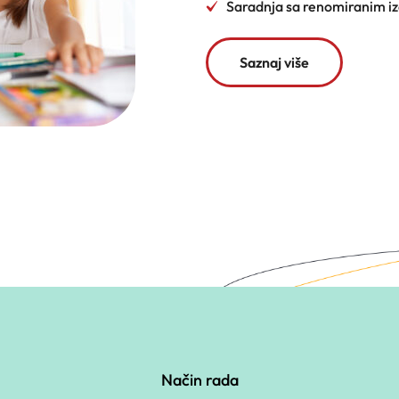
Saradnja sa renomiranim i
Saznaj više
Način rada