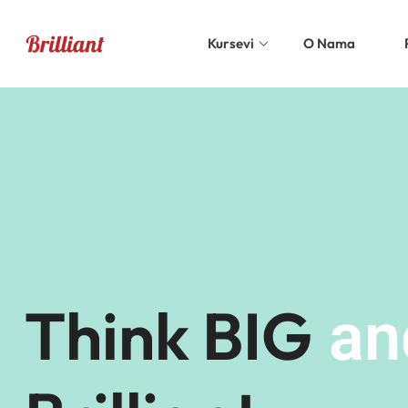
Kursevi
O Nama
Think BIG
an