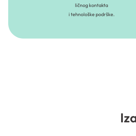
ličnog kontakta
i tehnološke podrške.
Iz