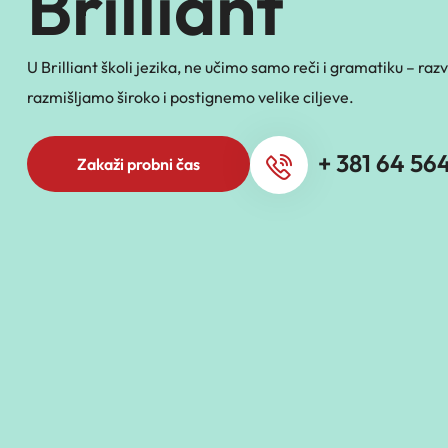
Brilliant
U Brilliant školi jezika, ne učimo samo reči i gramatiku – r
razmišljamo široko i postignemo velike ciljeve.
+ 381 64 56
Zakaži probni čas