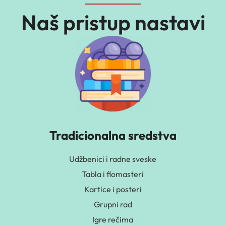
Naš pristup nastavi
Tradicionalna sredstva
Udžbenici i radne sveske
Tabla i flomasteri
Kartice i posteri
Grupni rad
Igre rečima