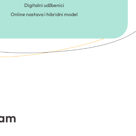
Digitalni udžbenici
Online nastava i hibridni model
vam