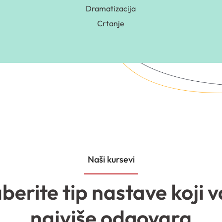
Dramatizacija
Crtanje
Naši kursevi
aberite tip nastave koji 
najviše odgovara